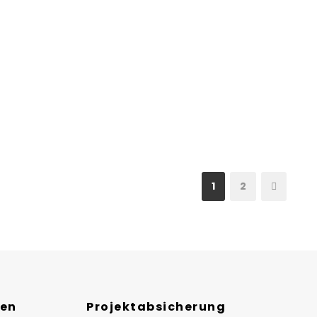
1
2
nen
Projektabsicherung